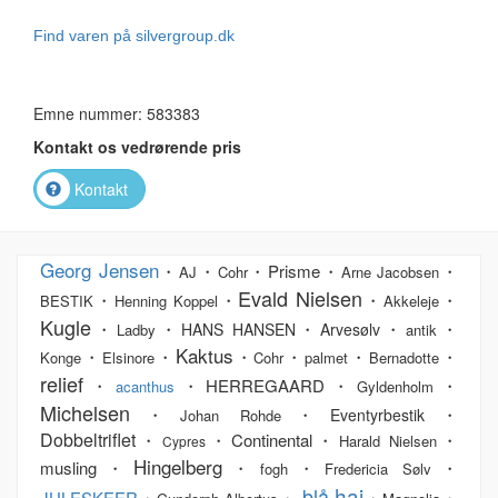
Find varen på silvergroup.dk
Emne nummer: 583383
Kontakt os vedrørende pris
Kontakt
Georg Jensen
・
・
・Prisme・
・
AJ
Cohr
Arne Jacobsen
Evald Nielsen
・
・
・
・
BESTIK
Henning Koppel
Akkeleje
Kugle
・
・
・
・
・
HANS HANSEN
Arvesølv
Ladby
antik
Kaktus
・
・
・
・
・
・
Konge
Elsinore
Cohr
palmet
Bernadotte
relief
・
・HERREGAARD・
・
acanthus
Gyldenholm
Michelsen
・
・
・
Eventyrbestik
Johan Rohde
Dobbeltriflet
・
・Continental・
・
Harald Nielsen
Cypres
Hingelberg
musling・
・
・
・
fogh
Fredericia Sølv
haj
blå
JULESKEER
・
・
・
・