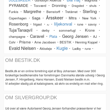
Gundorph Albertus
Magnolia
PYRAMIDE・
・Dronning・
・
・
Toxværd
Dragsted
shuts
Sterling
Margrethe
・
・
・
・
・
Funkis
Bernstorff
Tretårnet
Årsskeer
・Saga・
・
・
・
Mitra
Copenhagen
New York
liljekonval
Rosenborg
・
・
・
・
・
・
frigast
rune
savoy
AJ
Tuja/Tanaqvil
K
・
・
・
・
rone
derby
sommerfugl
Caravel・
Georg Jensen
・
・
・
・
Plata
champagne
AJ
・Prisme・
・
・
・
Cohr
Arne Jacobsen
BESTIK
Henning Koppel
Evald Nielsen
Kugle
・
・
・
・
・
Akkeleje
Ladby
rune
OM BESTIK.DK
Bestik.dk er en online forretning ejet af Boy Johansen. Med over 300
forskellige bestikmønstre har forretningen Danmarks største udvalg i Georg
Jensen, F. Hingelberg, Hans Hansen, Evald Nielsen bestik m.m.
Vi arbejder stadig på at katalogisere, så skriv os endelig en mail eller ring.
OM SILVERGROUP.DK
Ud over at være Autoriseret Georg Jensen forhandler præsenterer vi her