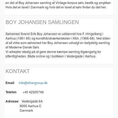
en del af Boy Johansen samling af Vintage korpus sølv, bestik og smykker.
Hvis det er lavet i Danmark og hvis det er lavet af sølv finder du det her.
BOY JOHANSEN SAMLINGEN
Sølvsmed Svend Erik Boy Johansen er uddannet hos F. Hingelberg i
Aarhus (1961-65) og kunsthåndværkerskolen i Kbh. (1966-68). Ved siden
af sit virke som sølvsmed har Boy Johansen udvalgt en betydelig samling
af Moderne Dansk Sølv.
Vi arbejder stadig på at gøre denne kæmpe samling tilgængelig for
offentligheden. Både online og i butikken i Vestergade i Aarhus.
KONTAKT
Email
:
info@silvergroup.dk
Telefon
+45 42305746
Adresse
:
Vestergade 6A
8000 Aarhus C
Danmark