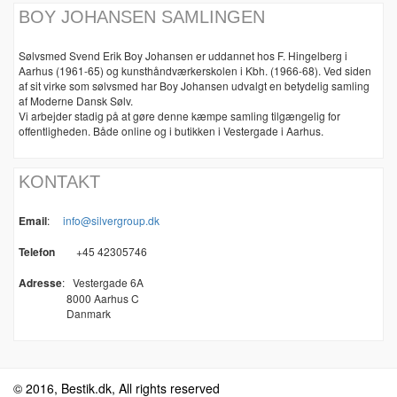
BOY JOHANSEN SAMLINGEN
Sølvsmed Svend Erik Boy Johansen er uddannet hos F. Hingelberg i
Aarhus (1961-65) og kunsthåndværkerskolen i Kbh. (1966-68). Ved siden
af sit virke som sølvsmed har Boy Johansen udvalgt en betydelig samling
af Moderne Dansk Sølv.
Vi arbejder stadig på at gøre denne kæmpe samling tilgængelig for
offentligheden. Både online og i butikken i Vestergade i Aarhus.
KONTAKT
Email
:
info@silvergroup.dk
Telefon
+45 42305746
Adresse
:
Vestergade 6A
8000 Aarhus C
Danmark
© 2016, Bestik.dk, All rights reserved