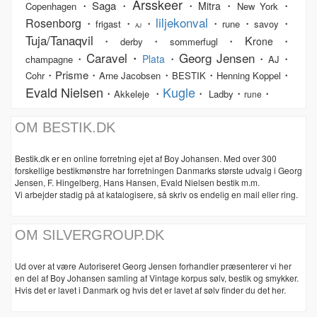
Årsskeer
・Saga・
・
・
・
Mitra
Copenhagen
New York
liljekonval
Rosenborg
・
・
・
・
・
・
frigast
rune
savoy
AJ
Tuja/Tanaqvil
K
・
・
・
・
rone
derby
sommerfugl
Caravel・
Georg Jensen
・
・
・
・
Plata
champagne
AJ
・Prisme・
・
・
・
Cohr
Arne Jacobsen
BESTIK
Henning Koppel
Evald Nielsen
Kugle
・
・
・
・
・
Akkeleje
Ladby
rune
OM BESTIK.DK
Bestik.dk er en online forretning ejet af Boy Johansen. Med over 300
forskellige bestikmønstre har forretningen Danmarks største udvalg i Georg
Jensen, F. Hingelberg, Hans Hansen, Evald Nielsen bestik m.m.
Vi arbejder stadig på at katalogisere, så skriv os endelig en mail eller ring.
OM SILVERGROUP.DK
Ud over at være Autoriseret Georg Jensen forhandler præsenterer vi her
en del af Boy Johansen samling af Vintage korpus sølv, bestik og smykker.
Hvis det er lavet i Danmark og hvis det er lavet af sølv finder du det her.