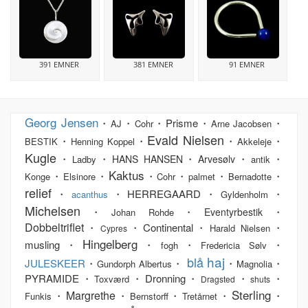
391 EMNER
381 EMNER
91 EMNER
Georg Jensen
・
・
・Prisme・
・
AJ
Cohr
Arne Jacobsen
Evald Nielsen
・
・
・
・
BESTIK
Henning Koppel
Akkeleje
Kugle
・
・
・
・
・
HANS HANSEN
Arvesølv
Ladby
antik
Kaktus
・
・
・
・
・
・
Konge
Elsinore
Cohr
palmet
Bernadotte
relief
・
・HERREGAARD・
・
acanthus
Gyldenholm
Michelsen
・
・
・
Eventyrbestik
Johan Rohde
Dobbeltriflet
・
・Continental・
・
Harald Nielsen
Cypres
Hingelberg
musling・
・
・
・
fogh
Fredericia Sølv
haj
blå
JULESKEER
・
・
・
・
Gundorph Albertus
Magnolia
PYRAMIDE・
・Dronning・
・
・
Toxværd
Dragsted
shuts
Sterling
Margrethe
・
・
・
・
・
Funkis
Bernstorff
Tretårnet