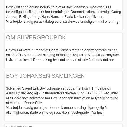
Bestik.dk er en online forretning ejet af Boy Johansen. Med over 300
forskellige bestikmønstre har forretningen Danmarks største udvalg i Georg
Jensen, F. Hingelberg, Hans Hansen, Evald Nielsen bestik m.m.
Vi arbejder stadig på at katalogisere, så skriv os endelig en mail eller ring.
OM SILVERGROUP.DK
Ud over at være Autoriseret Georg Jensen forhandler præsenterer vi her
en del af Boy Johansen samling af Vintage korpus sølv, bestik og smykker.
Hvis det er lavet i Danmark og hvis det er lavet af sølv finder du det her.
BOY JOHANSEN SAMLINGEN
Sølvsmed Svend Erik Boy Johansen er uddannet hos F. Hingelberg i
Aarhus (1961-65) og kunsthåndværkerskolen i Kbh. (1966-68). Ved siden
af sit virke som sølvsmed har Boy Johansen udvalgt en betydelig samling
af Moderne Dansk Sølv.
Vi arbejder stadig på at gøre denne kæmpe samling tilgængelig for
offentligheden. Både online og i butikken i Vestergade i Aarhus.