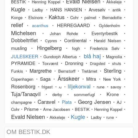
Evald Nielsen
・
・
・
・
BESTIK
Henning Koppel
Akkeleje
Kugle
・
・
・
・
・
HANS HANSEN
Arvesølv
Ladby
antik
Kaktus
・
・
・
・
・
・
Konge
Elsinore
Cohr
palmet
Bernadotte
relief
・
・HERREGAARD・
・
acanthus
Gyldenholm
Michelsen
・
・
・
Eventyrbestik
Johan Rohde
Dobbeltriflet
・
・Continental・
・
Harald Nielsen
Cypres
Hingelberg
musling・
・
・
・
fogh
Fredericia Sølv
haj
blå
JULESKEER
・
・
・
・
Gundorph Albertus
Magnolia
PYRAMIDE・
・Dronning・
・
・
Toxværd
Dragsted
shuts
Sterling
Margrethe
・
・
・
・
・
Funkis
Bernstorff
Tretårnet
Årsskeer
・Saga・
・
・
・
Mitra
Copenhagen
New York
liljekonval
Rosenborg
・
・
・
・
・
・
frigast
rune
savoy
AJ
Tuja/Tanaqvil
K
・
・
・
・
rone
derby
sommerfugl
Caravel・
Georg Jensen
・
・
・
・
Plata
champagne
AJ
・Prisme・
・
・
・
Cohr
Arne Jacobsen
BESTIK
Henning Koppel
Evald Nielsen
Kugle
・
・
・
・
・
Akkeleje
Ladby
rune
OM BESTIK.DK