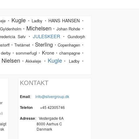
Kugle
・
・
・
・
HANS HANSEN
eje
Ladby
Michelsen
・
・
・
Gyldenholm
Johan Rohde
・
JULESKEER
・
redericia Sølv
Gundorph
Sterling
・
・
・
・
storff
Tretårnet
Copenhagen
K
・
・
・
・
・
rone
derby
sommerfugl
champagne
 Nielsen
Kugle
・
・
・
・
Akkeleje
Ladby
KONTAKT
Email
:
info@silvergroup.dk
er
Telefon
+45 42305746
 i
Adresse
:
Vestergade 6A
algt
8000 Aarhus C
nsk
Danmark