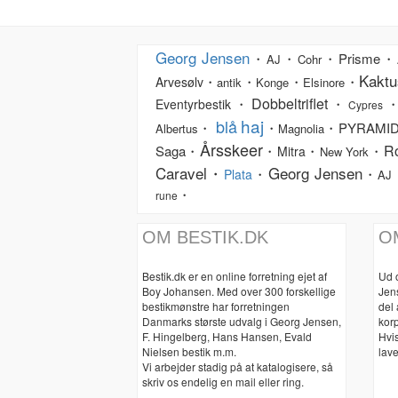
Georg Jensen
・
・
・Prisme・
AJ
Cohr
Kaktu
・
・
・
・
Arvesølv
antik
Konge
Elsinore
Dobbeltriflet
・
・
・
Eventyrbestik
Cypres
haj
blå
・
・
・PYRAMI
Albertus
Magnolia
Årsskeer
R
Saga・
・
・
・
Mitra
New York
Caravel・
Georg Jensen
・
・
Plata
AJ
・
rune
OM BESTIK.DK
O
Bestik.dk er en online forretning ejet af
Ud 
Boy Johansen. Med over 300 forskellige
Jen
bestikmønstre har forretningen
del
Danmarks største udvalg i Georg Jensen,
korp
F. Hingelberg, Hans Hansen, Evald
Hvis
Nielsen bestik m.m.
lave
Vi arbejder stadig på at katalogisere, så
skriv os endelig en mail eller ring.