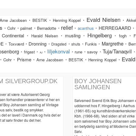
Evald Nielsen
・
・
・
・
Arne Jacobsen
BESTIK
Henning Koppel
Akkel
relief
s
・
・
・
・
・
・HERREGAARD・
Cohr
palmet
Bernadotte
acanthus
Hingelberg
Continental・
・musling・
・
・
Harald Nielsen
fogh
F
Margrethe
DE・
・Dronning・
・
・
・
・
Toxværd
Funkis
Bern
Dragsted
shuts
liljekonval
Tuja/Tanaqvil
osenborg
・
・
・
・
・
・
frigast
rune
savoy
AJ
Evald
・
・Prisme・
・
・
・
Cohr
Arne Jacobsen
BESTIK
Henning Koppel
M SILVERGROUP.DK
BOY JOHANSEN
SAMLINGEN
over at være Autoriseret Georg
sen forhandler præsenterer vi her en
Sølvsmed Svend Erik Boy Johansen 
 af Boy Johansen samling af Vintage
uddannet hos F. Hingelberg i Aarhus
us sølv, bestik og smykker.
(1961-65) og kunsthåndværkerskolen
 det er lavet i Danmark og hvis det er
Kbh. (1966-68). Ved siden af sit virke
t af sølv finder du det her.
som sølvsmed har Boy Johansen udv
en betydelig samling af Moderne Da
Sølv.