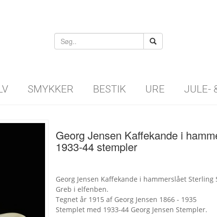
LV
SMYKKER
BESTIK
URE
JULE-
Georg Jensen Kaffekande i hammer
1933-44 stempler
Georg Jensen Kaffekande i hammerslået Sterling 
Greb i elfenben.
Tegnet år 1915 af Georg Jensen 1866 - 1935
Stemplet med 1933-44 Georg Jensen Stempler.