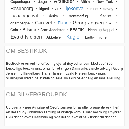
Årsskeer
・Saga・
・
・
・
Mitra
Copenhagen
New York
liljekonval
Rosenborg
・
・
・
・
・
・
frigast
rune
savoy
AJ
Tuja/Tanaqvil
K
・
・
・
・
rone
derby
sommerfugl
Caravel・
Georg Jensen
・
・
・
・
Plata
champagne
AJ
・Prisme・
・
・
・
Cohr
Arne Jacobsen
BESTIK
Henning Koppel
Evald Nielsen
Kugle
・
・
・
・
・
Akkeleje
Ladby
rune
OM BESTIK.DK
Bestik.dk er en online forretning ejet af Boy Johansen. Med over 300
forskellige bestikmønstre har forretningen Danmarks største udvalg i Georg
Jensen, F. Hingelberg, Hans Hansen, Evald Nielsen bestik m.m.
Vi arbejder stadig på at katalogisere, så skriv os endelig en mail eller ring.
OM SILVERGROUP.DK
Ud over at være Autoriseret Georg Jensen forhandler præsenterer vi her
en del af Boy Johansen samling af Vintage korpus sølv, bestik og smykker.
Hvis det er lavet i Danmark og hvis det er lavet af sølv finder du det her.