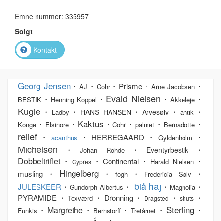
Emne nummer: 335957
Solgt
Kontakt
Georg Jensen
・
・
・Prisme・
・
AJ
Cohr
Arne Jacobsen
Evald Nielsen
・
・
・
・
BESTIK
Henning Koppel
Akkeleje
Kugle
・
・
・
・
・
HANS HANSEN
Arvesølv
Ladby
antik
Kaktus
・
・
・
・
・
・
Konge
Elsinore
Cohr
palmet
Bernadotte
relief
・
・HERREGAARD・
・
acanthus
Gyldenholm
Michelsen
・
・
・
Eventyrbestik
Johan Rohde
Dobbeltriflet
・
・Continental・
・
Harald Nielsen
Cypres
Hingelberg
musling・
・
・
・
fogh
Fredericia Sølv
haj
blå
JULESKEER
・
・
・
・
Gundorph Albertus
Magnolia
PYRAMIDE・
・Dronning・
・
・
Toxværd
Dragsted
shuts
Sterling
Margrethe
・
・
・
・
・
Funkis
Bernstorff
Tretårnet