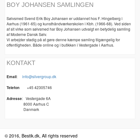
BOY JOHANSEN SAMLINGEN
Sølvsmed Svend Erik Boy Johansen er uddannet hos F. Hingelberg i
Aarhus (1961-65) og kunsthåndværkerskolen i Kbh. (1966-68). Ved siden
af sit virke som sølvsmed har Boy Johansen udvalgt en betydelig samling
af Moderne Dansk Sølv.
Vi arbejder stadig på at gøre denne kæmpe samling tilgængelig for
offentligheden. Både online og i butikken i Vestergade i Aarhus.
KONTAKT
Email
:
info@silvergroup.dk
Telefon
+45 42305746
Adresse
:
Vestergade 6A
8000 Aarhus C
Danmark
© 2016, Bestik.dk, All rights reserved