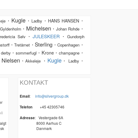
Kugle
・
・
・
・
HANS HANSEN
eje
Ladby
Michelsen
・
・
・
Gyldenholm
Johan Rohde
・
JULESKEER
・
redericia Sølv
Gundorph
Sterling
・
・
・
・
storff
Tretårnet
Copenhagen
K
・
・
・
・
・
rone
derby
sommerfugl
champagne
 Nielsen
Kugle
・
・
・
・
Akkeleje
Ladby
KONTAKT
Email
:
info@silvergroup.dk
er
Telefon
+45 42305746
 i
Adresse
:
Vestergade 6A
algt
8000 Aarhus C
nsk
Danmark