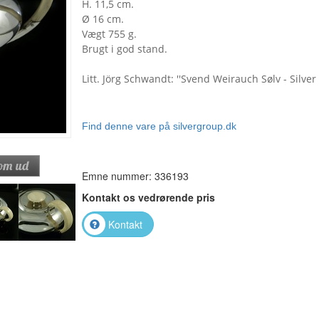
H. 11,5 cm.
Ø 16 cm.
Vægt 755 g.
Brugt i god stand.
Litt. Jörg Schwandt: ''Svend Weirauch Sølv - Silver
Find denne vare på silvergroup.dk
Emne nummer: 336193
Kontakt os vedrørende pris
Kontakt