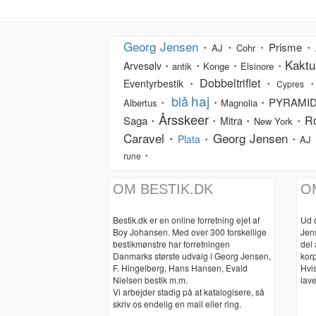
Georg Jensen
・
・
・Prisme・
AJ
Cohr
Kaktu
・
・
・
・
Arvesølv
antik
Konge
Elsinore
Dobbeltriflet
・
・
・
Eventyrbestik
Cypres
haj
blå
・
・
・PYRAMI
Albertus
Magnolia
Årsskeer
R
Saga・
・
・
・
Mitra
New York
Caravel・
Georg Jensen
・
・
Plata
AJ
・
rune
OM BESTIK.DK
O
Bestik.dk er en online forretning ejet af
Ud 
Boy Johansen. Med over 300 forskellige
Jen
bestikmønstre har forretningen
del
Danmarks største udvalg i Georg Jensen,
korp
F. Hingelberg, Hans Hansen, Evald
Hvis
Nielsen bestik m.m.
lave
Vi arbejder stadig på at katalogisere, så
skriv os endelig en mail eller ring.