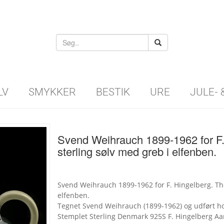
LV
SMYKKER
BESTIK
URE
JULE-
Svend Weihrauch 1899-1962 for F.
sterling sølv med greb i elfenben.
Svend Weihrauch 1899-1962 for F. Hingelberg. The
elfenben.
Tegnet Svend Weihrauch (1899-1962) og udført ho
Stemplet Sterling Denmark 925S F. Hingelberg Aa