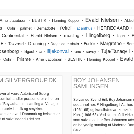
Evald Nielsen
・
・
・
・
Arne Jacobsen
BESTIK
Henning Koppel
Akkel
relief
s
・
・
・
・
・
・HERREGAARD・
Cohr
palmet
Bernadotte
acanthus
Hingelberg
Continental・
・musling・
・
・
Harald Nielsen
fogh
F
Margrethe
DE・
・Dronning・
・
・
・
・
Toxværd
Funkis
Bern
Dragsted
shuts
liljekonval
Tuja/Tanaqvil
osenborg
・
・
・
・
・
・
frigast
rune
savoy
AJ
Evald
・
・Prisme・
・
・
・
Cohr
Arne Jacobsen
BESTIK
Henning Koppel
M SILVERGROUP.DK
BOY JOHANSEN
SAMLINGEN
over at være Autoriseret Georg
sen forhandler præsenterer vi her en
Sølvsmed Svend Erik Boy Johansen 
 af Boy Johansen samling af Vintage
uddannet hos F. Hingelberg i Aarhus
us sølv, bestik og smykker.
(1961-65) og kunsthåndværkerskolen
 det er lavet i Danmark og hvis det er
Kbh. (1966-68). Ved siden af sit virke
t af sølv finder du det her.
som sølvsmed har Boy Johansen udv
en betydelig samling af Moderne Da
Sølv.