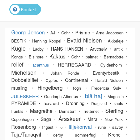
Kontakt
Georg Jensen
・
・
・Prisme・
・
AJ
Cohr
Arne Jacobsen
Evald Nielsen
・
・
・
・
BESTIK
Henning Koppel
Akkeleje
Kugle
・
・
・
・
・
HANS HANSEN
Arvesølv
Ladby
antik
Kaktus
・
・
・
・
・
・
Konge
Elsinore
Cohr
palmet
Bernadotte
relief
・
・HERREGAARD・
・
acanthus
Gyldenholm
Michelsen
・
・
・
Eventyrbestik
Johan Rohde
Dobbeltriflet
・
・Continental・
・
Harald Nielsen
Cypres
Hingelberg
musling・
・
・
・
fogh
Fredericia Sølv
haj
blå
JULESKEER
・
・
・
・
Gundorph Albertus
Magnolia
PYRAMIDE・
・Dronning・
・
・
Toxværd
Dragsted
shuts
Sterling
Margrethe
・
・
・
・
・
Funkis
Bernstorff
Tretårnet
Årsskeer
・Saga・
・
・
・
Mitra
Copenhagen
New York
liljekonval
Rosenborg
・
・
・
・
・
・
frigast
rune
savoy
AJ
Tuja/Tanaqvil
K
・
・
・
・
rone
derby
sommerfugl