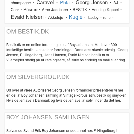
Caravel・
Georg Jensen
・
・
・
・
Plata
champagne
AJ
・Prisme・
・
・
・
Cohr
Arne Jacobsen
BESTIK
Henning Koppel
Evald Nielsen
Kugle
・
・
・
・
・
Akkeleje
Ladby
rune
OM BESTIK.DK
Bestik.dk er en online forretning ejet af Boy Johansen. Med over 300
forskellige bestikmønstre har forretningen Danmarks største udvalg i Georg
Jensen, F. Hingelberg, Hans Hansen, Evald Nielsen bestik m.m.
Vi arbejder stadig på at katalogisere, så skriv os endelig en mail eller ring.
OM SILVERGROUP.DK
Ud over at være Autoriseret Georg Jensen forhandler præsenterer vi her
en del af Boy Johansen samling af Vintage korpus sølv, bestik og smykker.
Hvis det er lavet i Danmark og hvis det er lavet af sølv finder du det her.
BOY JOHANSEN SAMLINGEN
Sølvsmed Svend Erik Boy Johansen er uddannet hos F. Hingelberg i