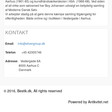
Aarhus (1961-65) og kunsthåndværkerskolen i Kbh. (1966-68). Ved siden
af sit virke som sølvsmed har Boy Johansen udvalgt en betydelig samling
af Moderne Dansk Sølv.
Vi arbejder stadig på at gøre denne kæmpe samling tilgængelig for
offentligheden. Både online og i butikken i Vestergade i Aarhus.
KONTAKT
Email
:
info@silvergroup.dk
Telefon
+45 42305746
Adresse
:
Vestergade 6A
8000 Aarhus C
Danmark
© 2016, Bestik.dk, All rights reserved
Powered by Antikvitet.net