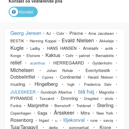
Kontakt os vedrørende pris
Kontakt
Georg Jensen
・
・
・Prisme・
・
AJ
Cohr
Arne Jacobsen
Evald Nielsen
・
・
・
・
BESTIK
Henning Koppel
Akkeleje
Kugle
・
・
・
・
・
HANS HANSEN
Arvesølv
Ladby
antik
Kaktus
・
・
・
・
・
・
Konge
Elsinore
Cohr
palmet
Bernadotte
relief
・
・HERREGAARD・
・
acanthus
Gyldenholm
Michelsen
・
・
・
Eventyrbestik
Johan Rohde
Dobbeltriflet
・
・Continental・
・
Harald Nielsen
Cypres
Hingelberg
musling・
・
・
・
fogh
Fredericia Sølv
haj
blå
JULESKEER
・
・
・
・
Gundorph Albertus
Magnolia
PYRAMIDE・
・Dronning・
・
・
Toxværd
Dragsted
shuts
Sterling
Margrethe
・
・
・
・
・
Funkis
Bernstorff
Tretårnet
Årsskeer
・Saga・
・
・
・
Mitra
Copenhagen
New York
liljekonval
Rosenborg
・
・
・
・
・
・
frigast
rune
savoy
AJ
Tuja/Tanaqvil
K
・
・
・
・
rone
derby
sommerfugl