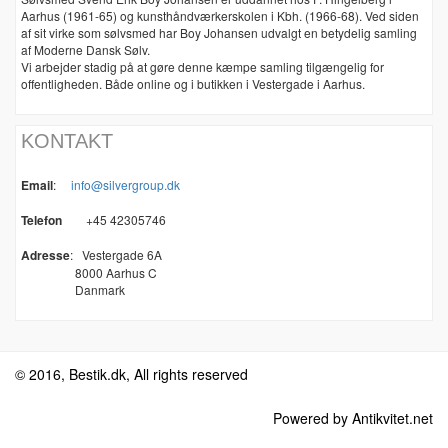
Aarhus (1961-65) og kunsthåndværkerskolen i Kbh. (1966-68). Ved siden
af sit virke som sølvsmed har Boy Johansen udvalgt en betydelig samling
af Moderne Dansk Sølv.
Vi arbejder stadig på at gøre denne kæmpe samling tilgængelig for
offentligheden. Både online og i butikken i Vestergade i Aarhus.
KONTAKT
Email
:
info@silvergroup.dk
Telefon
+45 42305746
Adresse
:
Vestergade 6A
8000 Aarhus C
Danmark
© 2016, Bestik.dk, All rights reserved
Powered by Antikvitet.net