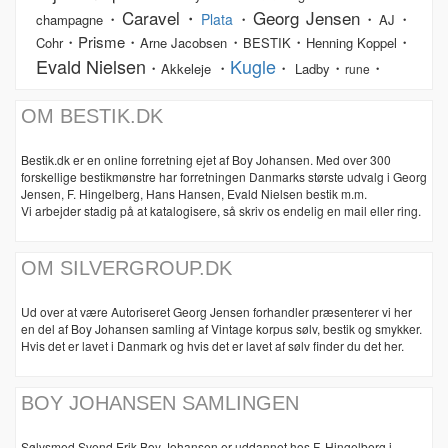
Caravel・
Georg Jensen
・
・
・
・
Plata
champagne
AJ
・Prisme・
・
・
・
Cohr
Arne Jacobsen
BESTIK
Henning Koppel
Evald Nielsen
Kugle
・
・
・
・
・
Akkeleje
Ladby
rune
OM BESTIK.DK
Bestik.dk er en online forretning ejet af Boy Johansen. Med over 300
forskellige bestikmønstre har forretningen Danmarks største udvalg i Georg
Jensen, F. Hingelberg, Hans Hansen, Evald Nielsen bestik m.m.
Vi arbejder stadig på at katalogisere, så skriv os endelig en mail eller ring.
OM SILVERGROUP.DK
Ud over at være Autoriseret Georg Jensen forhandler præsenterer vi her
en del af Boy Johansen samling af Vintage korpus sølv, bestik og smykker.
Hvis det er lavet i Danmark og hvis det er lavet af sølv finder du det her.
BOY JOHANSEN SAMLINGEN
Sølvsmed Svend Erik Boy Johansen er uddannet hos F. Hingelberg i