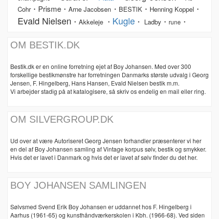
・Prisme・
・
・
・
Cohr
Arne Jacobsen
BESTIK
Henning Koppel
Evald Nielsen
Kugle
・
・
・
・
・
Akkeleje
Ladby
rune
OM BESTIK.DK
Bestik.dk er en online forretning ejet af Boy Johansen. Med over 300
forskellige bestikmønstre har forretningen Danmarks største udvalg i Georg
Jensen, F. Hingelberg, Hans Hansen, Evald Nielsen bestik m.m.
Vi arbejder stadig på at katalogisere, så skriv os endelig en mail eller ring.
OM SILVERGROUP.DK
Ud over at være Autoriseret Georg Jensen forhandler præsenterer vi her
en del af Boy Johansen samling af Vintage korpus sølv, bestik og smykker.
Hvis det er lavet i Danmark og hvis det er lavet af sølv finder du det her.
BOY JOHANSEN SAMLINGEN
Sølvsmed Svend Erik Boy Johansen er uddannet hos F. Hingelberg i
Aarhus (1961-65) og kunsthåndværkerskolen i Kbh. (1966-68). Ved siden