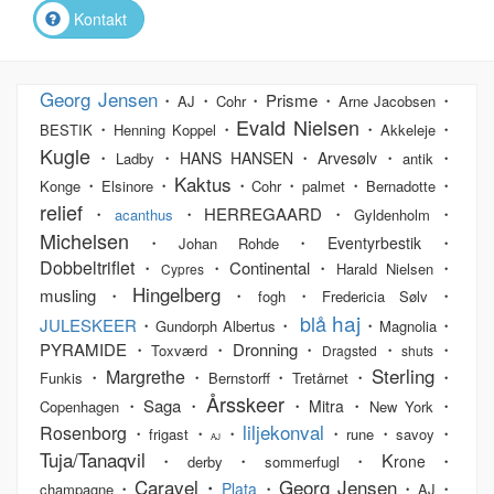
Kontakt
Georg Jensen
・
・
・Prisme・
・
AJ
Cohr
Arne Jacobsen
Evald Nielsen
・
・
・
・
BESTIK
Henning Koppel
Akkeleje
Kugle
・
・
・
・
・
HANS HANSEN
Arvesølv
Ladby
antik
Kaktus
・
・
・
・
・
・
Konge
Elsinore
Cohr
palmet
Bernadotte
relief
・
・HERREGAARD・
・
acanthus
Gyldenholm
Michelsen
・
・
・
Eventyrbestik
Johan Rohde
Dobbeltriflet
・
・Continental・
・
Harald Nielsen
Cypres
Hingelberg
musling・
・
・
・
fogh
Fredericia Sølv
haj
blå
JULESKEER
・
・
・
・
Gundorph Albertus
Magnolia
PYRAMIDE・
・Dronning・
・
・
Toxværd
Dragsted
shuts
Sterling
Margrethe
・
・
・
・
・
Funkis
Bernstorff
Tretårnet
Årsskeer
・Saga・
・
・
・
Mitra
Copenhagen
New York
liljekonval
Rosenborg
・
・
・
・
・
・
frigast
rune
savoy
AJ
Tuja/Tanaqvil
K
・
・
・
・
rone
derby
sommerfugl
Caravel・
Georg Jensen
・
・
・
・
Plata
champagne
AJ