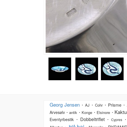
Georg Jensen
・
・
・Prisme・
AJ
Cohr
Kaktu
・
・
・
・
Arvesølv
antik
Konge
Elsinore
Dobbeltriflet
・
・
・
Eventyrbestik
Cypres
haj
blå
・
・
・PYRAMI