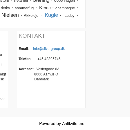
storff
Tretårnet
Copenhagen
K
・
・
・
・
・
rone
derby
sommerfugl
champagne
 Nielsen
Kugle
・
・
・
・
Akkeleje
Ladby
KONTAKT
Email
:
info@silvergroup.dk
er
Telefon
+45 42305746
 i
Adresse
:
Vestergade 6A
algt
8000 Aarhus C
nsk
Danmark
kken
Powered by Antikvitet.net