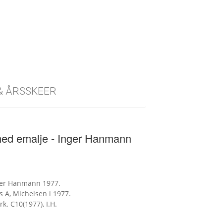
 & ÅRSSKEER
 med emalje - Inger Hanmann
nger Hanmann 1977.
 A, Michelsen i 1977.
k. C10(1977), I.H.