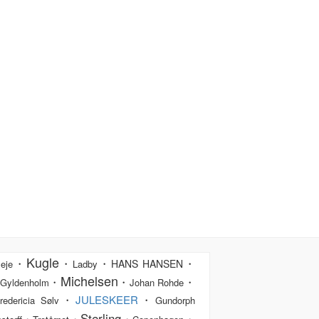
Kugle
・
・
・
・
HANS HANSEN
eje
Ladby
Michelsen
・
・
・
Gyldenholm
Johan Rohde
・
JULESKEER
・
redericia Sølv
Gundorph
Sterling
・
・
・
・