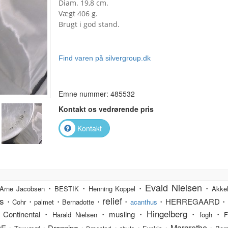
Diam. 19,8 cm.
Vægt 406 g.
Brugt i god stand.
Find varen på silvergroup.dk
Emne nummer: 485532
Kontakt os vedrørende pris
Kontakt
Evald Nielsen
・
・
・
・
Arne Jacobsen
BESTIK
Henning Koppel
Akkel
relief
s
・
・
・
・
・
・HERREGAARD・
Cohr
palmet
Bernadotte
acanthus
Hingelberg
Continental・
・musling・
・
・
Harald Nielsen
fogh
F
Margrethe
DE・
・Dronning・
・
・
・
・