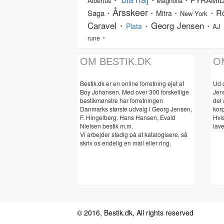
Albertus
Magnolia
Årsskeer
R
Saga・
・
・
・
Mitra
New York
Caravel・
Georg Jensen
・
・
Plata
AJ
・
rune
OM BESTIK.DK
O
Bestik.dk er en online forretning ejet af
Ud 
Boy Johansen. Med over 300 forskellige
Jen
bestikmønstre har forretningen
del
Danmarks største udvalg i Georg Jensen,
korp
F. Hingelberg, Hans Hansen, Evald
Hvis
Nielsen bestik m.m.
lave
Vi arbejder stadig på at katalogisere, så
skriv os endelig en mail eller ring.
© 2016, Bestik.dk, All rights reserved