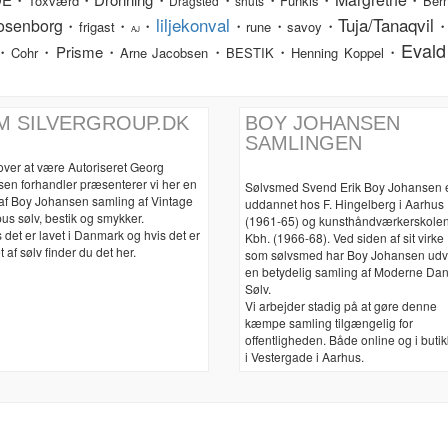
Toxværd
Funkis
Bern
Dragsted
shuts
liljekonval
Tuja/Tanaqvil
osenborg
・
・
・
・
・
・
frigast
rune
savoy
AJ
Evald
・
・Prisme・
・
・
・
Cohr
Arne Jacobsen
BESTIK
Henning Koppel
M SILVERGROUP.DK
BOY JOHANSEN
SAMLINGEN
over at være Autoriseret Georg
sen forhandler præsenterer vi her en
Sølvsmed Svend Erik Boy Johansen 
 af Boy Johansen samling af Vintage
uddannet hos F. Hingelberg i Aarhus
us sølv, bestik og smykker.
(1961-65) og kunsthåndværkerskolen
 det er lavet i Danmark og hvis det er
Kbh. (1966-68). Ved siden af sit virke
t af sølv finder du det her.
som sølvsmed har Boy Johansen udv
en betydelig samling af Moderne Da
Sølv.
Vi arbejder stadig på at gøre denne
kæmpe samling tilgængelig for
offentligheden. Både online og i buti
i Vestergade i Aarhus.