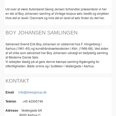
Ud over at være Autoriseret Georg Jensen forhandler præsenterer vi her
en del af Boy Johansen samling af Vintage korpus sølv, bestik og smykker.
Hvis det er lavet i Danmark og hvis det er lavet af sølv finder du det her.
BOY JOHANSEN SAMLINGEN
Sølvsmed Svend Erik Boy Johansen er uddannet hos F. Hingelberg i
Aarhus (1961-65) og kunsthåndværkerskolen i Kbh. (1966-68). Ved siden
af sit virke som sølvsmed har Boy Johansen udvalgt en betydelig samling
af Moderne Dansk Sølv.
Vi arbejder stadig på at gøre denne kæmpe samling tilgængelig for
offentligheden. Både online og i butikken i Vestergade i Aarhus.
KONTAKT
Email
:
info@silvergroup.dk
Telefon
+45 42305746
Adresse
:
Vestergade 6A
8000 Aarhus C