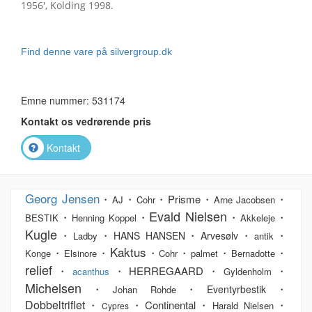
1956', Kolding 1998.
Find denne vare på silvergroup.dk
Emne nummer: 531174
Kontakt os vedrørende pris
Kontakt
Georg Jensen
・
・
・Prisme・
・
AJ
Cohr
Arne Jacobsen
Evald Nielsen
・
・
・
・
BESTIK
Henning Koppel
Akkeleje
Kugle
・
・
・
・
・
HANS HANSEN
Arvesølv
Ladby
antik
Kaktus
・
・
・
・
・
・
Konge
Elsinore
Cohr
palmet
Bernadotte
relief
・
・HERREGAARD・
・
acanthus
Gyldenholm
Michelsen
・
・
・
Eventyrbestik
Johan Rohde
Dobbeltriflet
・
・Continental・
・
Harald Nielsen
Cypres