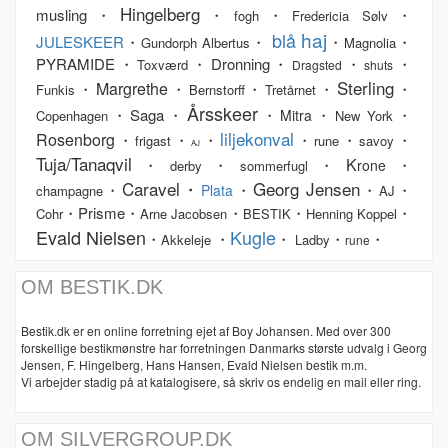
Hingelberg
musling・
・
・
・
fogh
Fredericia Sølv
haj
blå
JULESKEER
・
・
・
・
Gundorph Albertus
Magnolia
PYRAMIDE・
・Dronning・
・
・
Toxværd
Dragsted
shuts
Sterling
Margrethe
・
・
・
・
・
Funkis
Bernstorff
Tretårnet
Årsskeer
・Saga・
・
・
・
Mitra
Copenhagen
New York
liljekonval
Rosenborg
・
・
・
・
・
・
frigast
rune
savoy
AJ
Tuja/Tanaqvil
K
・
・
・
・
rone
derby
sommerfugl
Caravel・
Georg Jensen
・
・
・
・
Plata
champagne
AJ
・Prisme・
・
・
・
Cohr
Arne Jacobsen
BESTIK
Henning Koppel
Evald Nielsen
Kugle
・
・
・
・
・
Akkeleje
Ladby
rune
OM BESTIK.DK
Bestik.dk er en online forretning ejet af Boy Johansen. Med over 300
forskellige bestikmønstre har forretningen Danmarks største udvalg i Georg
Jensen, F. Hingelberg, Hans Hansen, Evald Nielsen bestik m.m.
Vi arbejder stadig på at katalogisere, så skriv os endelig en mail eller ring.
OM SILVERGROUP.DK