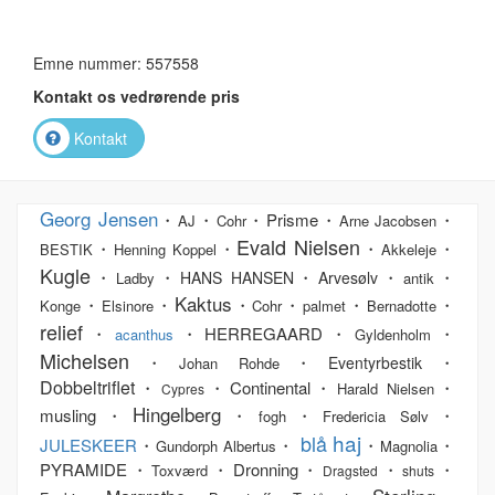
Emne nummer: 557558
Kontakt os vedrørende pris
Kontakt
Georg Jensen
・
・
・Prisme・
・
AJ
Cohr
Arne Jacobsen
Evald Nielsen
・
・
・
・
BESTIK
Henning Koppel
Akkeleje
Kugle
・
・
・
・
・
HANS HANSEN
Arvesølv
Ladby
antik
Kaktus
・
・
・
・
・
・
Konge
Elsinore
Cohr
palmet
Bernadotte
relief
・
・HERREGAARD・
・
acanthus
Gyldenholm
Michelsen
・
・
・
Eventyrbestik
Johan Rohde
Dobbeltriflet
・
・Continental・
・
Harald Nielsen
Cypres
Hingelberg
musling・
・
・
・
fogh
Fredericia Sølv
haj
blå
JULESKEER
・
・
・
・
Gundorph Albertus
Magnolia
PYRAMIDE・
・Dronning・
・
・
Toxværd
Dragsted
shuts