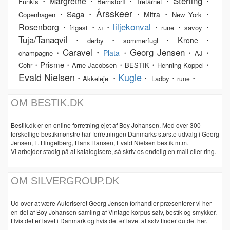
Sterling
Margrethe
・
・
・
・
・
Funkis
Bernstorff
Tretårnet
Årsskeer
・Saga・
・
・
・
Mitra
Copenhagen
New York
liljekonval
Rosenborg
・
・
・
・
・
・
frigast
rune
savoy
AJ
Tuja/Tanaqvil
K
・
・
・
・
rone
derby
sommerfugl
Caravel・
Georg Jensen
・
・
・
・
Plata
champagne
AJ
・Prisme・
・
・
・
Cohr
Arne Jacobsen
BESTIK
Henning Koppel
Evald Nielsen
Kugle
・
・
・
・
・
Akkeleje
Ladby
rune
OM BESTIK.DK
Bestik.dk er en online forretning ejet af Boy Johansen. Med over 300
forskellige bestikmønstre har forretningen Danmarks største udvalg i Georg
Jensen, F. Hingelberg, Hans Hansen, Evald Nielsen bestik m.m.
Vi arbejder stadig på at katalogisere, så skriv os endelig en mail eller ring.
OM SILVERGROUP.DK
Ud over at være Autoriseret Georg Jensen forhandler præsenterer vi her
en del af Boy Johansen samling af Vintage korpus sølv, bestik og smykker.
Hvis det er lavet i Danmark og hvis det er lavet af sølv finder du det her.