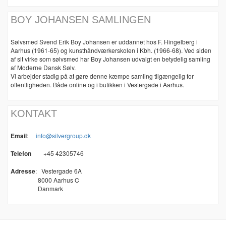
BOY JOHANSEN SAMLINGEN
Sølvsmed Svend Erik Boy Johansen er uddannet hos F. Hingelberg i
Aarhus (1961-65) og kunsthåndværkerskolen i Kbh. (1966-68). Ved siden
af sit virke som sølvsmed har Boy Johansen udvalgt en betydelig samling
af Moderne Dansk Sølv.
Vi arbejder stadig på at gøre denne kæmpe samling tilgængelig for
offentligheden. Både online og i butikken i Vestergade i Aarhus.
KONTAKT
Email
:
info@silvergroup.dk
Telefon
+45 42305746
Adresse
:
Vestergade 6A
8000 Aarhus C
Danmark