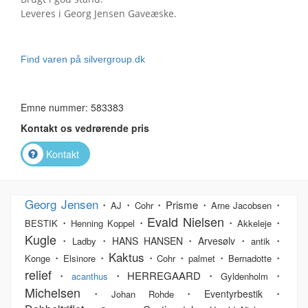
Leveres i Georg Jensen Gaveæske.
Find varen på silvergroup.dk
Emne nummer: 583383
Kontakt os vedrørende pris
Kontakt
Georg Jensen
・
・
・Prisme・
・
AJ
Cohr
Arne Jacobsen
Evald Nielsen
・
・
・
・
BESTIK
Henning Koppel
Akkeleje
Kugle
・
・
・
・
・
HANS HANSEN
Arvesølv
Ladby
antik
Kaktus
・
・
・
・
・
・
Konge
Elsinore
Cohr
palmet
Bernadotte
relief
・
・HERREGAARD・
・
acanthus
Gyldenholm
Michelsen
・
・
・
Eventyrbestik
Johan Rohde