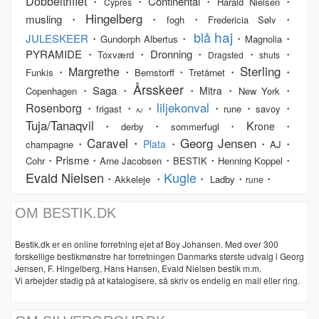
Dobbeltriflet
・
・Continental・
・
Harald Nielsen
Cypres
Hingelberg
musling・
・
・
・
fogh
Fredericia Sølv
haj
blå
JULESKEER
・
・
・
・
Gundorph Albertus
Magnolia
PYRAMIDE・
・Dronning・
・
・
Toxværd
Dragsted
shuts
Sterling
Margrethe
・
・
・
・
・
Funkis
Bernstorff
Tretårnet
Årsskeer
・Saga・
・
・
・
Mitra
Copenhagen
New York
liljekonval
Rosenborg
・
・
・
・
・
・
frigast
rune
savoy
AJ
Tuja/Tanaqvil
K
・
・
・
・
rone
derby
sommerfugl
Caravel・
Georg Jensen
・
・
・
・
Plata
champagne
AJ
・Prisme・
・
・
・
Cohr
Arne Jacobsen
BESTIK
Henning Koppel
Evald Nielsen
Kugle
・
・
・
・
・
Akkeleje
Ladby
rune
OM BESTIK.DK
Bestik.dk er en online forretning ejet af Boy Johansen. Med over 300
forskellige bestikmønstre har forretningen Danmarks største udvalg i Georg
Jensen, F. Hingelberg, Hans Hansen, Evald Nielsen bestik m.m.
Vi arbejder stadig på at katalogisere, så skriv os endelig en mail eller ring.