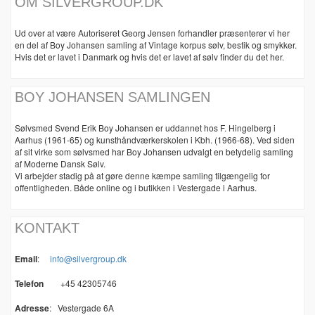
OM SILVERGROUP.DK
Ud over at være Autoriseret Georg Jensen forhandler præsenterer vi her
en del af Boy Johansen samling af Vintage korpus sølv, bestik og smykker.
Hvis det er lavet i Danmark og hvis det er lavet af sølv finder du det her.
BOY JOHANSEN SAMLINGEN
Sølvsmed Svend Erik Boy Johansen er uddannet hos F. Hingelberg i
Aarhus (1961-65) og kunsthåndværkerskolen i Kbh. (1966-68). Ved siden
af sit virke som sølvsmed har Boy Johansen udvalgt en betydelig samling
af Moderne Dansk Sølv.
Vi arbejder stadig på at gøre denne kæmpe samling tilgængelig for
offentligheden. Både online og i butikken i Vestergade i Aarhus.
KONTAKT
Email
:
info@silvergroup.dk
Telefon
+45 42305746
Adresse
:
Vestergade 6A